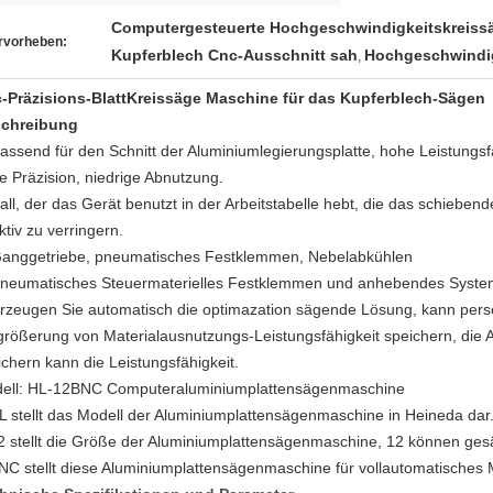
Computergesteuerte Hochgeschwindigkeitskreiss
rvorheben:
Kupferblech Cnc-Ausschnitt sah
Hochgeschwindi
,
-Präzisions-BlattKreissäge Maschine für das Kupferblech-Sägen
chreibung
assend für den Schnitt der Aluminiumlegierungsplatte, hohe Leistungs
e Präzision, niedrige Abnutzung.
all, der das Gerät benutzt in der Arbeitstabelle hebt, die das schieben
ktiv zu verringern.
Ganggetriebe, pneumatisches Festklemmen, Nebelabkühlen
Pneumatisches Steuermaterielles Festklemmen und anhebendes System 
Erzeugen Sie automatisch die optimazation sägende Lösung, kann pers
größerung von Materialausnutzungs-Leistungsfähigkeit speichern, die A
ichern kann die Leistungsfähigkeit.
ell: HL-12BNC Computeraluminiumplattensägenmaschine
 stellt das Modell der Aluminiumplattensägenmaschine in Heineda dar
 stellt die Größe der Aluminiumplattensägenmaschine, 12 können gesäg
C stellt diese Aluminiumplattensägenmaschine für vollautomatisches M