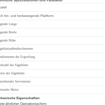
hnische Spezifikationen und Parameter
dell
ch hin- und herbewegende Plattform
gende Länge
gende Breite
gende Höhe
geblattaußendurchmesser
stklemmen der Ergreifung
ehzahl des
Sägeblatts
tor des
Sägeblatts
nziehender Servo
motor
isender Motor
hanische Eigenschaften
ote-ähnlicher Operationsschirm: