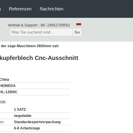
g
Referenzen
Nachrichten
Vertrieb & Support：
86--19952709562
Go
t der säge-Maschinen-3800mm sah
kupferblech Cnc-Ausschnitt
China
HEINEDA
HL-12BNC
AGB:
1 SATZ
negotiable
en:
Standardexportverpackung
6-8 Arbeitstage