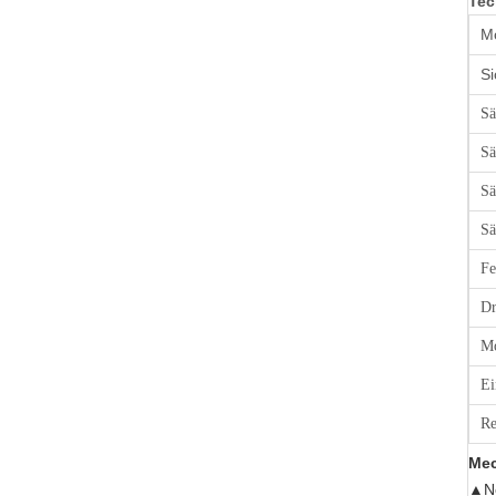
Tec
Mo
Si
Sä
Sä
Sä
Sä
Fe
Dr
Mo
Ei
Re
Mec
▲
N