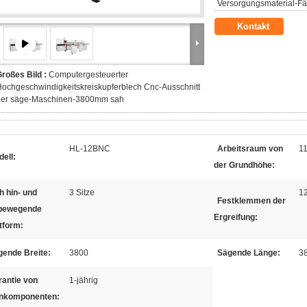
Versorgungsmaterial-Fäh
Kontakt
roßes Bild :
Computergesteuerter
ochgeschwindigkeitskreiskupferblech Cnc-Ausschnitt
der säge-Maschinen-3800mm sah
HL-12BNC
Arbeitsraum von
11
ell:
der Grundhöhe:
h hin- und
3 Sitze
1
Festklemmen der
bewegende
Ergreifung:
tform:
gende Breite:
3800
Sägende Länge:
3
rantie von
1-jährig
nkomponenten: