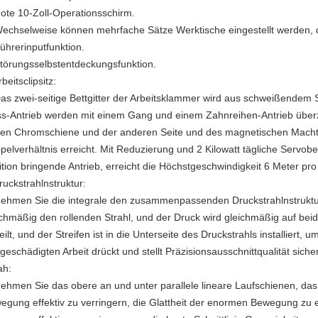
Note 10-Zoll-Operationsschirm.
Wechselweise können mehrfache Sätze Werktische eingestellt werden, 
Führerinputfunktion.
Störungsselbstentdeckungsfunktion.
eitsclipsitz:
Das zwei-seitige Bettgitter der Arbeitsklammer wird aus schweißendem 
ss-Antrieb werden mit einem Gang und einem Zahnreihen-Antrieb übe
ten Chromschiene und der anderen Seite und des magnetischen Mach
pelverhältnis erreicht. Mit Reduzierung und 2 Kilowatt tägliche Servob
ition bringende Antrieb, erreicht die Höchstgeschwindigkeit 6 Meter pro
uckstrahlnstruktur:
Nehmen Sie die integrale den zusammenpassenden Druckstrahlnstruktur,
ichmäßig den rollenden Strahl, und der Druck wird gleichmäßig auf beid
eilt, und der Streifen ist in die Unterseite des Druckstrahls installiert
geschädigten Arbeit drückt und stellt Präzisionsausschnittqualität sicher
h:
Nehmen Sie das obere an und unter parallele lineare Laufschienen, da
egung effektiv zu verringern, die Glattheit der enormen Bewegung zu 