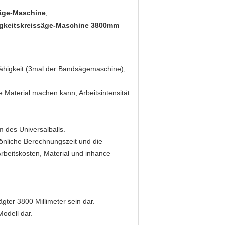
äge-Maschine
,
gkeitskreissäge-Maschine 3800mm
fähigkeit (3mal der Bandsägemaschine),
de Material machen kann, Arbeitsintensität
des Universalballs.
önliche Berechnungszeit und die
rbeitskosten, Material und inhance
.
ter 3800 Millimeter sein dar.
odell dar.