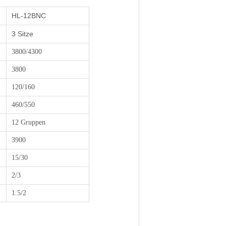
HL-12BNC
3 Sitze
3800/4300
3800
120/160
460/550
12 Gruppen
3900
15/30
2/3
1.5/2