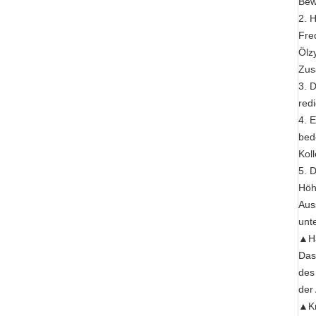
Bew
2. 
Fre
Ölz
Zus
3. 
redi
4. 
bed
Koll
5. 
Höhe
Aus
unte
▲Ha
Das
des
der
▲Kr