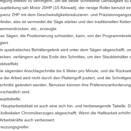
egung effektiv zu verringern, um die beste Schnittlinie Genauigkeit zu e
Hauptleitung sah Motor 20HP (15 Kilowatt), der riesige Roller benutzt ei
quenz 2HP mit dem Geschwindigkeitsreduzierer- und Präzisionsgangza
ylinder, also ist vermeidet die Säge stärker und den traditionellen Kett
ammendrücken, etc., erzeugte.
Das Sägen, die Positionierung schneiden, kann, von der Programmbreite
giert.
Ein quadratisches Behältergelenk wird unter dem Sägen abgeschafft, und
ecken, verlängern auf das Ende des Schnittes, um den Staubbehälter s
ektiveffekt.
Die sägenden Anschlagschnitte bis 6 Meter pro Minute, und die Rückseit
 der Arbeit wird nicht durch den Plattengriff justiert, und die Schnittg
schnitts geändert werden. Benutzer können ihre Präferenzanforderungen
rschiedlich sind.
upttabelle:
 Hauptarbeitsblatt ist auch eine sich hin- und herbewegende Tabelle. D
 kolloidalen Chromüberzuges abgeschafft. Wenn die Haltbarkeit erhöht w
 Arbeitskräfte auch verbessert.
euzungsgreifer: