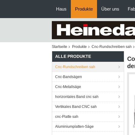
Haus
Produkte
Über uns
Fab
Startseite
Produkte
Cnc-Rundschreiben sah
ALLE PRODUKTE
Co
de
Cnc-Rundschreiben sah
Cnc-Bandsägen
Cnc-Metallsäge
horizontales Band cnc sah
Vertikales Band CNC sah
cnc-Platte sah
Aluminiumplatten-Säge