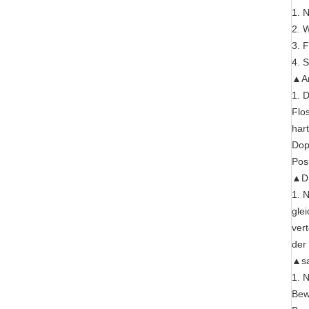
1. 
2. 
3. 
4. 
▲Arb
1. 
Flo
har
Dop
Pos
▲Dr
1. 
gle
vert
der 
▲sa
1. 
Bew