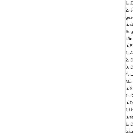
1. Z
2. 
gez
▲st
Seg
kön
▲El
1. A
2. 
3. D
4. 
Mar
▲St
1. 
▲Dr
1.U
▲st
1. 
Säg