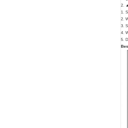
2. 
1. S
2. W
3. 
4. 
5. 
Bes