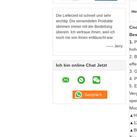
He
Die Lieferzeit ist schnell und sehr
wichtig: Die versendeten Produkte
stimmen immer mit der Bestellung
Cnc
überein. Ich vertraue ihnen, weil ich
Bes
noch nie von ihnen enttäuscht war.
1.
P
—— Jerry
hoh
2. B
effe
Ich bin online Chat Jetzt
3. 
4. 
5. 
Ver
spe
Mod
▲HL
▲12
▲BN