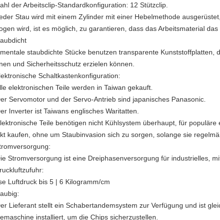
ahl der Arbeitsclip-Standardkonfiguration: 12 Stützclip.
Jeder Stau wird mit einem Zylinder mit einer Hebelmethode ausgerüst
ogen wird, ist es möglich, zu garantieren, dass das Arbeitsmaterial das 
aubdicht
mentale staubdichte Stücke benutzen transparente Kunststoffplatten, 
nen und Sicherheitsschutz erzielen können.
ektronische Schaltkastenkonfiguration:
lle elektronischen Teile werden in Taiwan gekauft.
Der Servomotor und der Servo-Antrieb sind japanisches Panasonic.
er Inverter ist Taiwans englisches Waritatten.
Elektronische Teile benötigen nicht Kühlsystem überhaupt, für populäre
kt kaufen, ohne um Staubinvasion sich zu sorgen, solange sie regelmä
romversorgung:
Die Stromversorgung ist eine Dreiphasenversorgung für industrielles, 
uckluftzufuhr:
se Luftdruck bis 5 | 6 Kilogramm/cm
aubig:
Der Lieferant stellt ein Schabertandemsystem zur Verfügung und ist gleic
emaschine installiert, um die Chips sicherzustellen.