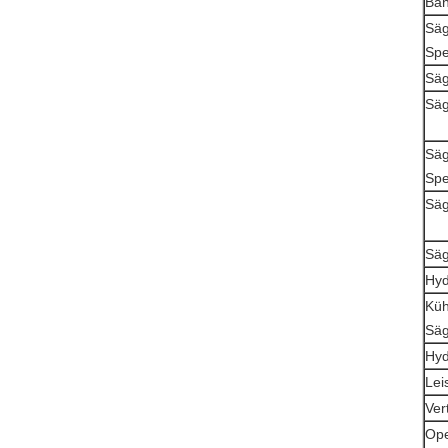
Ban
Säg
Spe
Säg
Säg
Säg
Spe
Säg
Säg
Hyd
Küh
Säg
Hyd
Lei
Ver
Ope