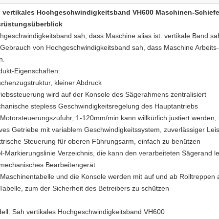
 vertikales Hochgeschwindigkeitsband VH600 Maschinen-Schief
rüstungsüberblick
hgeschwindigkeitsband sah, dass Maschine alias ist: vertikale Band 
 Gebrauch von Hochgeschwindigkeitsband sah, dass Maschine Arbeits-L
n.
dukt-Eigenschaften:
schenzugstruktur, kleiner Abdruck
riebssteuerung wird auf der Konsole des Sägerahmens zentralisiert
hanische stepless Geschwindigkeitsregelung des Hauptantriebs
Motorsteuerungszufuhr, 1-120mm/min kann willkürlich justiert werden, l
ives Getriebe mit variablem Geschwindigkeitssystem, zuverlässiger Leis
ktrische Steuerung für oberen Führungsarm, einfach zu benützen
el-Markierungslinie Verzeichnis, die kann den verarbeiteten Sägerand l
 mechanisches Bearbeitengerät
 Maschinentabelle und die Konsole werden mit auf und ab Rolltreppen 
 Tabelle, zum der Sicherheit des Betreibers zu schützen
ell: Sah vertikales Hochgeschwindigkeitsband VH600