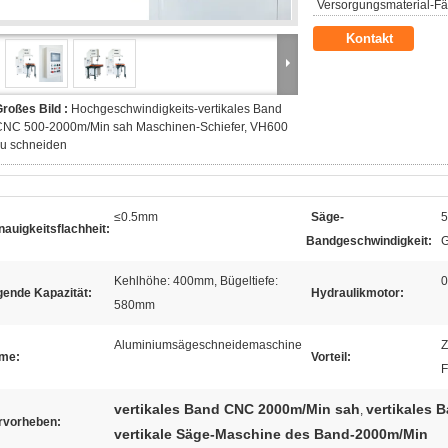
Versorgungsmaterial-Fäh
Kontakt
roßes Bild :
Hochgeschwindigkeits-vertikales Band
CNC 500-2000m/Min sah Maschinen-Schiefer, VH600
zu schneiden
≤0.5mm
Säge-
5
auigkeitsflachheit:
Bandgeschwindigkeit:
G
Kehlhöhe: 400mm, Bügeltiefe:
0
gende Kapazität:
Hydraulikmotor:
580mm
Aluminiumsägeschneidemaschine
Z
me:
Vorteil:
F
vertikales Band CNC 2000m/Min sah
vertikales 
,
rvorheben:
vertikale Säge-Maschine des Band-2000m/Min