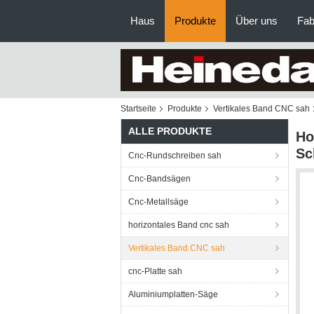
Haus
Produkte
Über uns
Fab
Startseite
Produkte
Vertikales Band CNC sah
ALLE PRODUKTE
Ho
Sc
Cnc-Rundschreiben sah
Cnc-Bandsägen
Cnc-Metallsäge
horizontales Band cnc sah
Vertikales Band CNC sah
cnc-Platte sah
Aluminiumplatten-Säge