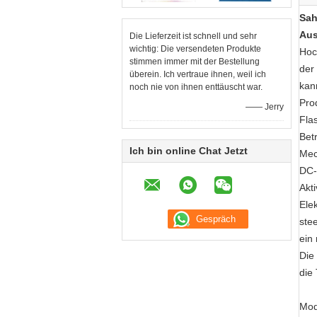
Sah
Aus
Die Lieferzeit ist schnell und sehr
wichtig: Die versendeten Produkte
Hoc
stimmen immer mit der Bestellung
der
überein. Ich vertraue ihnen, weil ich
kan
noch nie von ihnen enttäuscht war.
Pro
—— Jerry
Fla
Bet
Ich bin online Chat Jetzt
Mec
DC-
Akt
Ele
ste
ein
Die
die
Mod