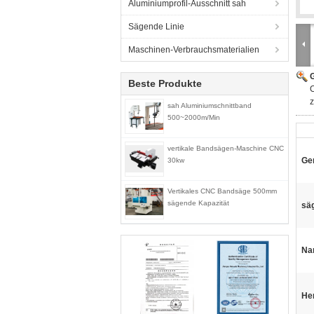
Aluminiumprofil-Ausschnitt sah
Sägende Linie
Maschinen-Verbrauchsmaterialien
G
Beste Produkte
sah Aluminiumschnittband
500~2000m/Min
vertikale Bandsägen-Maschine CNC
Gen
30kw
Vertikales CNC Bandsäge 500mm
sägende Kapazität
sä
Na
He