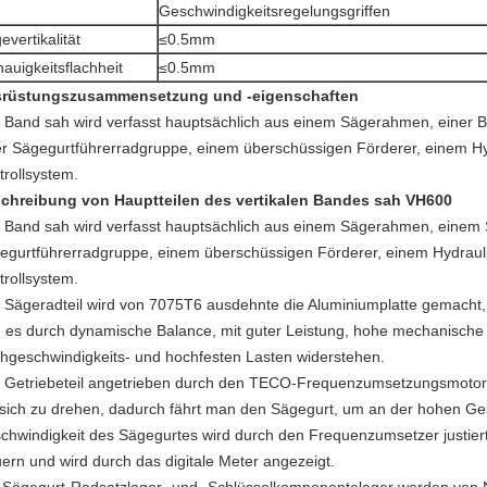
Geschwindigkeitsregelungsgriffen
evertikalität
≤0.5mm
auigkeitsflachheit
≤0.5mm
rüstungszusammensetzung und -eigenschaften
 Band sah wird verfasst hauptsächlich aus einem Sägerahmen, einer Ba
er Sägegurtführerradgruppe, einem überschüssigen Förderer, einem Hy
trollsystem.
chreibung von Hauptteilen des vertikalen Bandes sah VH600
 Band sah wird verfasst hauptsächlich aus einem Sägerahmen, einem S
egurtführerradgruppe, einem überschüssigen Förderer, einem Hydraul
trollsystem.
 Sägeradteil wird von 7075T6 ausdehnte die Aluminiumplatte gemacht, 
d es durch dynamische Balance, mit guter Leistung, hohe mechanische 
hgeschwindigkeits- und hochfesten Lasten widerstehen.
 Getriebeteil angetrieben durch den TECO-Frequenzumsetzungsmotor,
sich zu drehen, dadurch fährt man den Sägegurt, um an der hohen Ges
chwindigkeit des Sägegurtes wird durch den Frequenzumsetzer justiert
uern und wird durch das digitale Meter angezeigt.