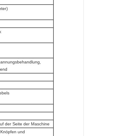
eter)
k
spannungsbehandlung,
gend
ebels
uf der Seite der Maschine
t Knöpfen und