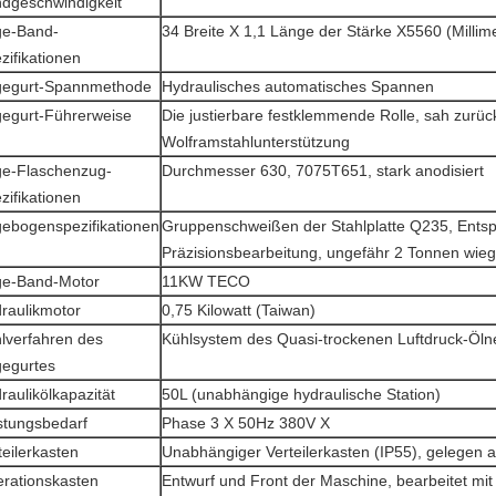
dgeschwindigkeit
e-Band-
34 Breite X 1,1 Länge der Stärke X5560 (Millim
zifikationen
egurt-Spannmethode
Hydraulisches automatisches Spannen
egurt-Führerweise
Die justierbare festklemmende Rolle, sah zurüc
Wolframstahlunterstützung
e-Flaschenzug-
Durchmesser 630, 7075T651, stark anodisiert
zifikationen
ebogenspezifikationen
Gruppenschweißen der Stahlplatte Q235, Ent
Präzisionsbearbeitung, ungefähr 2 Tonnen wie
e-Band-Motor
11KW TECO
raulikmotor
0,75 Kilowatt (Taiwan)
lverfahren des
Kühlsystem des Quasi-trockenen Luftdruck-Öln
egurtes
raulikölkapazität
50L (unabhängige hydraulische Station)
stungsbedarf
Phase 3 X 50Hz 380V X
teilerkasten
Unabhängiger Verteilerkasten (IP55), gelegen a
rationskasten
Entwurf und Front der Maschine, bearbeitet mi