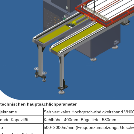
 technischen hauptsächlichparameter
jektname
Sah vertikales Hochgeschwindigkeitsband VH6
ende Kapazität
Kehlhöhe: 400mm, Bügeltiefe: 580mm
e-
500~2000m/min (Frequenzumsetzungs-Geschwi