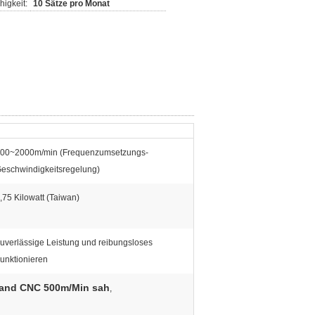
igkeit:
10 Sätze pro Monat
00~2000m/min (Frequenzumsetzungs-
eschwindigkeitsregelung)
,75 Kilowatt (Taiwan)
uverlässige Leistung und reibungsloses
unktionieren
Band CNC 500m/Min sah
,