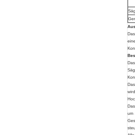
Säg
Gen
Aus
Das
ein
Kon
Bes
Das
Säg
Kon
Das
wir
Hoc
Das
um 
Ges
ste