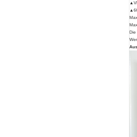
▲VH
▲60
Max
Max
Die
Wen
Aus