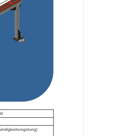
00
ndigkeitsregelung)