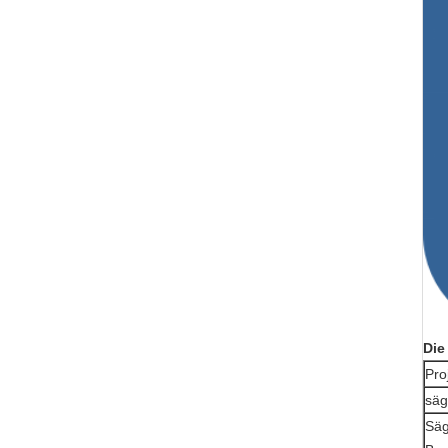
Die
Pro
säg
Säg