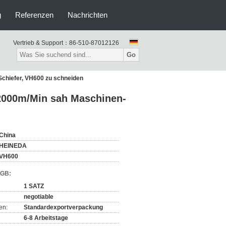
g
Referenzen
Nachrichten
Vertrieb & Support：
86-510-87012126
Go
chiefer, VH600 zu schneiden
2000m/Min sah Maschinen-
China
HEINEDA
VH600
AGB:
1 SATZ
negotiable
en:
Standardexportverpackung
6-8 Arbeitstage