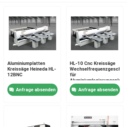
Aluminiumplatten
HL-10 Cnc Kreissäge
Kreissäge Heineda HL-
Wechselfrequenzgeschwin
12BNC
für
Aluminiumlegierungsplatt
Haus
Anfrage absenden
Anfrage absenden
Produkte
Über uns