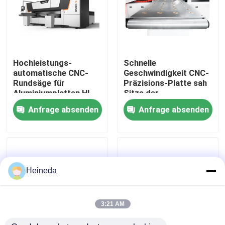
Fabrik-Ausflug
Qualitätskontrolle
Hochleistungs-
Schnelle
automatische CNC-
Geschwindigkeit CNC-
Rundsäge für
Präzisions-Platte sah
Treten Sie mit uns in Verbindung
Aluminiumplatten HL-
Sitze der
12CNC
Schneidemaschine 3,
Anfrage absenden
Anfrage absenden
Plattform zu
schwimmen
Nachrichten
Fordern Sie ein Zitat
Heineda
Cnc-Rundschreiben sah
3:21 AM
Cnc-Bandsägen