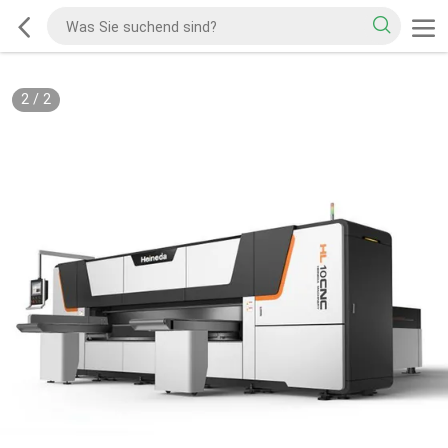
2
/
2