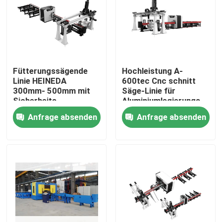
Fütterungssägende
Hochleistung A-
Linie HEINEDA
600tec Cnc schnitt
300mm- 500mm mit
Säge-Linie für
Sicherheits-
Aluminiumlegierungs-
Kontrollfunktion
Blätter ab
Anfrage absenden
Anfrage absenden
Haus
Produkte
Über uns