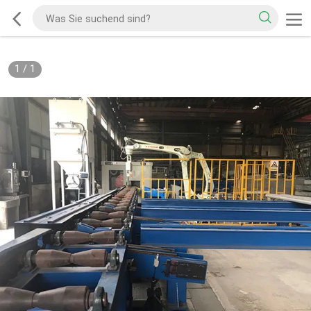
1
/
1