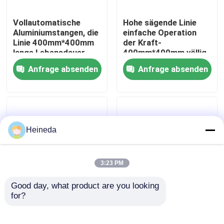
Vollautomatische
Hohe sägende Linie
Fabrik-Ausflug
Aluminiumstangen, die
einfache Operation
Linie 400mm*400mm
der Kraft-
lange Lebensdauer
400mm*400mm völlig
Qualitätskontrolle
sägen
automatisch
Anfrage absenden
Anfrage absenden
Treten Sie mit uns in Verbindung
Nachrichten
Heineda
Fordern Sie ein Zitat
3:23 PM
Good day, what product are you looking 
Cnc-Rundschreiben sah
for?
industrielle Bandsäge-
Bandsäge-Linie
Trennlinie des
automatische
Metall37kw für das
Umsatz-Markierung
Cnc-Bandsägen