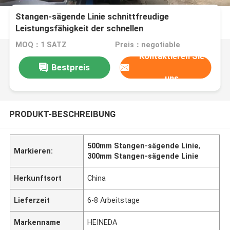
Stangen-sägende Linie schnittfreudige
Leistungsfähigkeit der schnellen
Geschwindigkeits-300mm-500mm
MOQ：1 SATZ
Preis：negotiable
Kontaktieren Sie
Bestpreis
uns
PRODUKT-BESCHREIBUNG
500mm Stangen-sägende Linie
,
Markieren:
300mm Stangen-sägende Linie
Herkunftsort
China
Lieferzeit
6-8 Arbeitstage
Markenname
HEINEDA