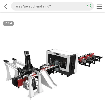
2
/
4