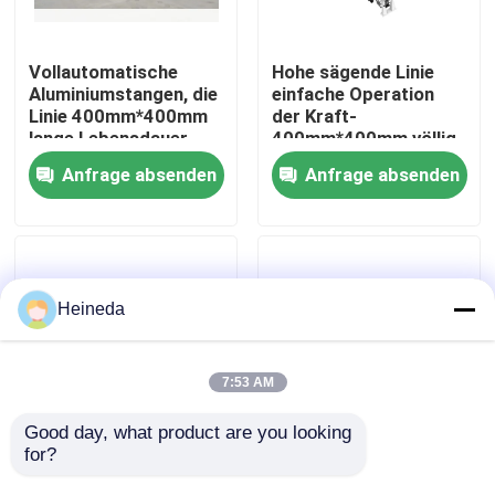
Fabrik-Ausflug
Vollautomatische
Hohe sägende Linie
Aluminiumstangen, die
einfache Operation
Linie 400mm*400mm
der Kraft-
Qualitätskontrolle
lange Lebensdauer
400mm*400mm völlig
sägen
automatisch
Anfrage absenden
Anfrage absenden
Treten Sie mit uns in Verbindung
Nachrichten
Heineda
Fordern Sie ein Zitat
7:53 AM
Cnc-Rundschreiben sah
Good day, what product are you looking 
for?
industrielle Bandsäge-
Bandsäge-Linie
Trennlinie des
automatische
Cnc-Bandsägen