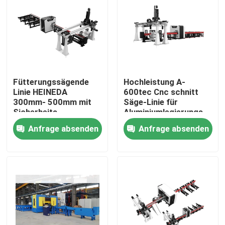
Fütterungssägende
Hochleistung A-
Linie HEINEDA
600tec Cnc schnitt
300mm- 500mm mit
Säge-Linie für
Sicherheits-
Aluminiumlegierungs-
Kontrollfunktion
Blätter ab
Anfrage absenden
Anfrage absenden
Haus
Produkte
Über uns