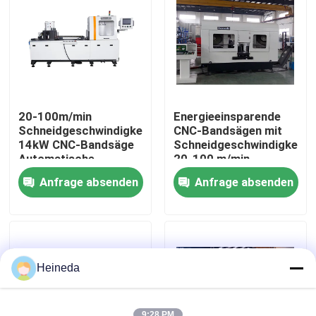
Fabrik-Ausflug
Qualitätskontrolle
20-100m/min
Energieeinsparende
Treten Sie mit uns in Verbindung
Schneidgeschwindigkeit
CNC-Bandsägen mit
14kW CNC-Bandsäge
Schneidgeschwindigkeit
Automatische
20-100 m/min
Sägeabgabe
Nachrichten
Anfrage absenden
Anfrage absenden
Fordern Sie ein Zitat
Cnc-Rundschreiben sah
Heineda
Cnc-Bandsägen
9:28 PM