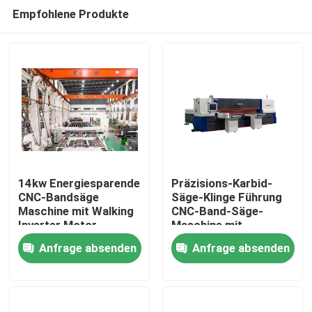
Empfohlene Produkte
14kw Energiesparende
Präzisions-Karbid-
CNC-Bandsäge
Säge-Klinge Führung
Maschine mit Walking
CNC-Band-Säge-
Haus
Inverter Motor
Maschine mit
Energiespar-
Anfrage absenden
Anfrage absenden
Invertermotor
Produkte
Über uns