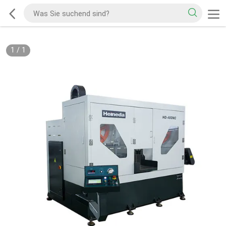
1
/
1