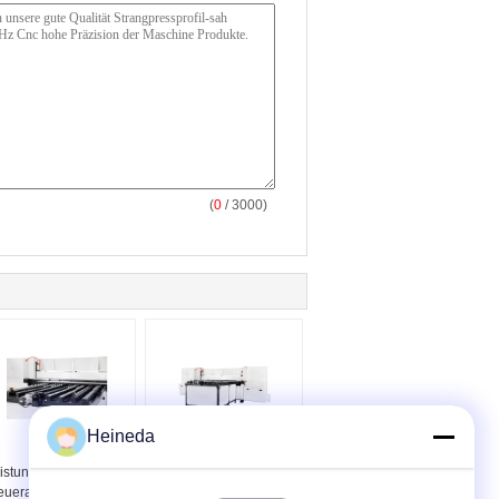
(
0
/ 3000)
Heineda
Hohe
Maximale Höhe 180mm
istungsfähigkeit PLC-
Aluminiumplatte sah
eueraluminiumplatten-
Cnc-Sägemaschine