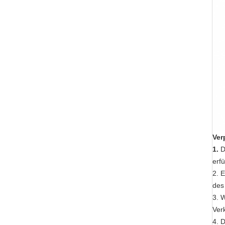
Ver
1.
D
erfü
2. 
des
3. 
Ver
4. 