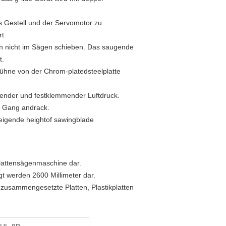
 Gestell und der Servomotor zu
t.
en nicht im Sägen schieben. Das saugende
t.
sbühne von der Chrom-platedsteelplatte
render und festklemmender Luftdruck.
 + Gang andrack.
teigende heightof sawingblade
lattensägenmaschine dar.
t werden 2600 Millimeter dar.
zusammengesetzte Platten, Plastikplatten