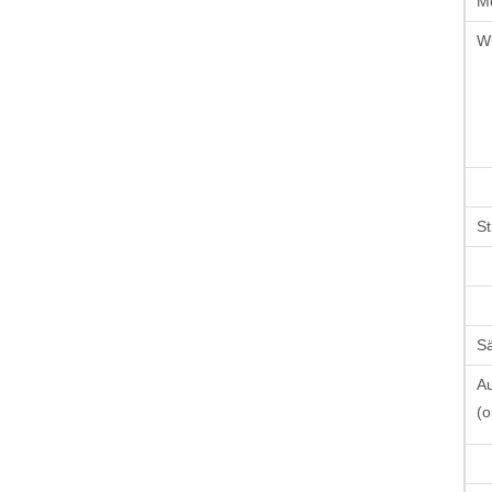
Mo
Wi
St
S
Au
(o