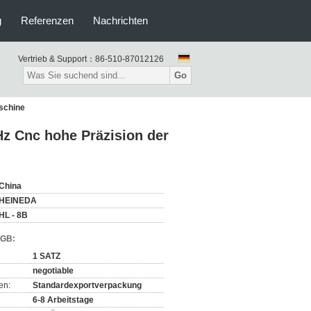
g
Referenzen
Nachrichten
Vertrieb & Support：
86-510-87012126
Go
schine
Hz Cnc hohe Präzision der
China
HEINEDA
HL - 8B
AGB:
1 SATZ
negotiable
en:
Standardexportverpackung
6-8 Arbeitstage