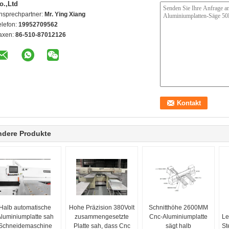
o.,Ltd
nsprechpartner:
Mr. Ying Xiang
elefon:
19952709562
axen:
86-510-87012126
ndere Produkte
Halb automatische
Hohe Präzision 380Volt
Schnitthöhe 2600MM
luminiumplatte sah
zusammengesetzte
Cnc-Aluminiumplatte
Le
Schneidemaschine
Platte sah, dass Cnc
sägt halb
St