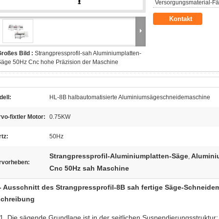
Versorgungsmaterial-Fäh
Kontakt
roßes Bild :
Strangpressprofil-sah Aluminiumplatten-
Säge 50Hz Cnc hohe Präzision der Maschine
ell:
HL-8B halbautomatisierte Aluminiumsägeschneidemaschine
vo-fixtler Motor:
0.75KW
tz:
50Hz
Strangpressprofil-Aluminiumplatten-Säge
Alumini
,
rvorheben:
Cnc 50Hz sah Maschine
- Ausschnitt des Strangpressprofil-8B sah fertige Säge-Schneid
chreibung
Die sägende Grundlage ist in der seitlichen Suspendierungsstruktur; 