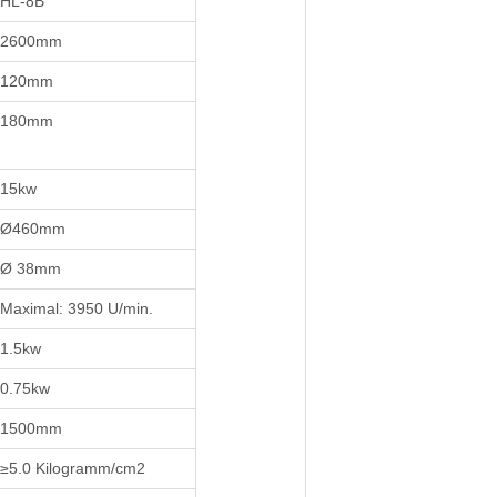
HL-8B
2600mm
120mm
180mm
15kw
Ø460mm
Ø 38mm
Maximal: 3950 U/min.
1.5kw
0.75kw
1500mm
≥5.0 Kilogramm/cm2