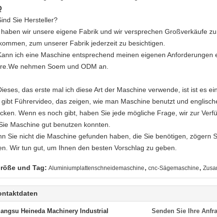
Q
Sind Sie Hersteller?
a haben wir unsere eigene Fabrik und wir versprechen Großverkäufe zu
lkommen, zum unserer Fabrik jederzeit zu besichtigen.
Kann ich eine Maschine entsprechend meinen eigenen Anforderungen 
ure.We nehmen Soem und ODM an.
ieses, das erste mal ich diese Art der Maschine verwende, ist ist es ein
s gibt Führervideo, das zeigen, wie man Maschine benutzt und englisch
icken. Wenn es noch gibt, haben Sie jede mögliche Frage, wir zur Verfügu
 Sie Maschine gut benutzen konnten.
n Sie nicht die Maschine gefunden haben, die Sie benötigen, zögern Si
ten. Wir tun gut, um Ihnen den besten Vorschlag zu geben.
,
,
röße und Tag:
Aluminiumplattenschneidemaschine
cnc-Sägemaschine
Zusa
ontaktdaten
iangsu Heineda Machinery Industrial
Senden Sie Ihre Anfra