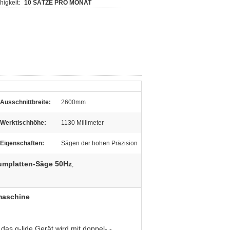
igkeit:
10 SÄTZE PRO MONAT
Ausschnittbreite:
2600mm
Werktischhöhe:
1130 Millimeter
Eigenschaften:
Sägen der hohen Präzision
umplatten-Säge 50Hz
,
emaschine
das g-lide Gerät wird mit doppel- -