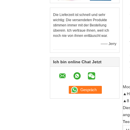
Die Lieferzeit ist schnell und sehr
wichtig: Die versendeten Produkte
stimmen immer mit der Bestellung
überein. Ich vertraue ihnen, weil ich
noch nie von ihnen enttäuscht war.
—— Jerry
Ich bin online Chat Jetzt
Mod
▲HL
▲8 
Die
ang
Tec