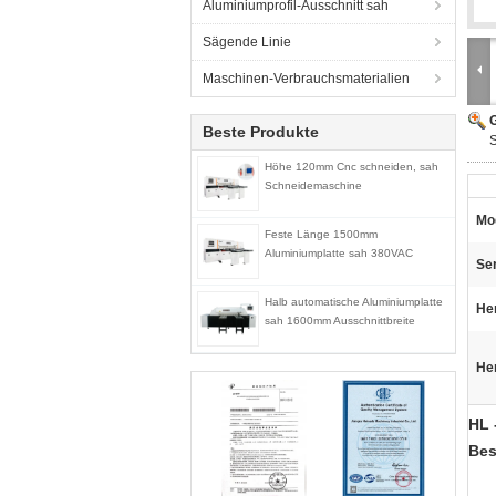
Aluminiumprofil-Ausschnitt sah
Sägende Linie
Maschinen-Verbrauchsmaterialien
G
Beste Produkte
Höhe 120mm Cnc schneiden, sah
Schneidemaschine
Mod
Feste Länge 1500mm
Aluminiumplatte sah 380VAC
Ser
Halb automatische Aluminiumplatte
Her
sah 1600mm Ausschnittbreite
He
HL 
Bes