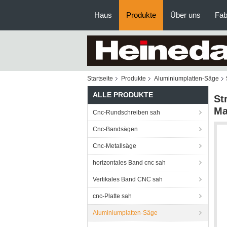
Haus
Produkte
Über uns
Fab
Startseite
Produkte
Aluminiumplatten-Säge
ALLE PRODUKTE
St
Ma
Cnc-Rundschreiben sah
Cnc-Bandsägen
Cnc-Metallsäge
horizontales Band cnc sah
Vertikales Band CNC sah
cnc-Platte sah
Aluminiumplatten-Säge