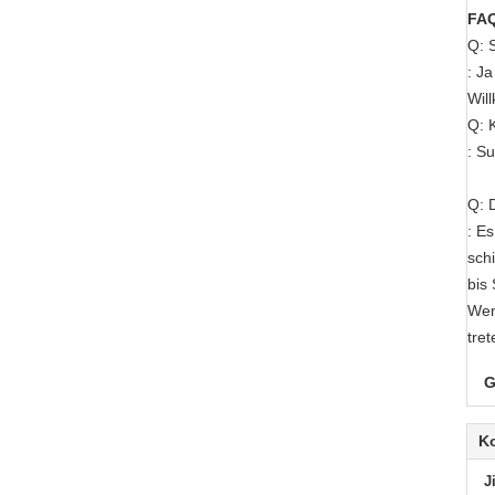
FA
Q: 
: J
Wil
Q: 
: S
Q: D
: E
sch
bis
Wen
tre
G
K
J