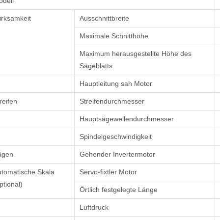
dell
rksamkeit
Ausschnittbreite
Maximale Schnitthöhe
Maximum herausgestellte Höhe des
Sägeblatts
Hauptleitung sah Motor
reifen
Streifendurchmesser
Hauptsägewellendurchmesser
Spindelgeschwindigkeit
ägen
Gehender Invertermotor
tomatische Skala
Servo-fixtler Motor
ptional)
Örtlich festgelegte Länge
Luftdruck