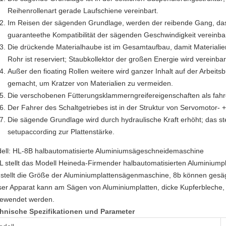
Reihenrollenart gerade Laufschiene vereinbart.
Im Reisen der sägenden Grundlage, werden der reibende Gang, das
guaranteethe Kompatibilität der sägenden Geschwindigkeit vereinbar
Die drückende Materialhaube ist im Gesamtaufbau, damit Materiali
Rohr ist reserviert; Staubkollektor der großen Energie wird vereinbar
Außer den fioating Rollen weitere wird ganzer Inhalt auf der Arbeit
gemacht, um Kratzer von Materialien zu vermeiden.
Die verschobenen Fütterungsklammerngreifereigenschaften als fah
Der Fahrer des Schaltgetriebes ist in der Struktur von Servomotor-
Die sägende Grundlage wird durch hydraulische Kraft erhöht; das s
setupaccording zur Plattenstärke.
ell: HL-8B halbautomatisierte Aluminiumsägeschneidemaschine
 stellt das Modell Heineda-Firmender halbautomatisierten Aluminiump
stellt die Größe der Aluminiumplattensägenmaschine, 8b können gesäg
ser Apparat kann am Sägen von Aluminiumplatten, dicke Kupferbleche, 
ewendet werden.
hnische Spezifikationen und Parameter